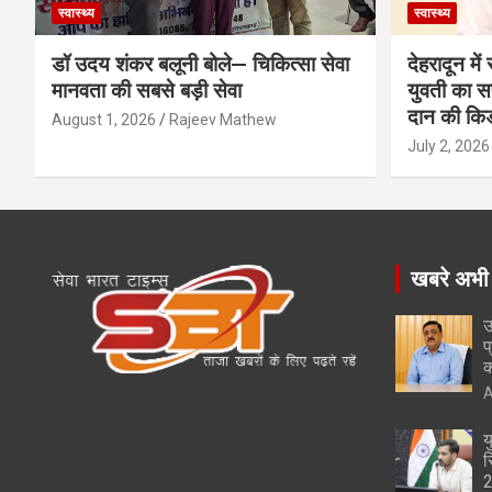
स्वास्थ्य
स्वास्थ्य
डॉ उदय शंकर बलूनी बोले— चिकित्सा सेवा
देहरादून मे
मानवता की सबसे बड़ी सेवा
युवती का सफ
दान की कि
August 1, 2026
Rajeev Mathew
July 2, 2026
खबरे अभी
उ
प
क
A
य
स