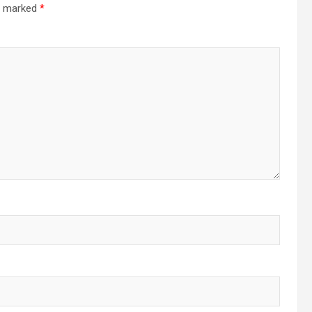
re marked
*