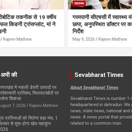
स्वास्थ्य
ं रोबोटिक तकनीक से 19 वर्षीय
गरमपानी सीएचसी में स्वास्थ्य मं
ल किडनी ट्रांसप्लांट, मां ने
छापा, अनुपस्थित डॉक्टर पर कार
डनी
निर्देश
Rajeev Mathew
May 9, 2026
Rajeev Mathew
 अभी की
Sevabharat Times
त्तराखंड में नकली डेयरी उत्पादों पर
About Sevabharat Times
्रदेशव्यापी प्रतिबंध, मिलावटखोरों पर
सेगा शिकंजा
Sevabharat Times is number 1 
headquartered in dehradun. We 
ugust 7, 2026
Rajeev Mathew
news, state news, national and i
news. A news portal that provi
ुवा प्रतिभाओं को मिलेगा बड़ा मंच, 1
related to a common man.
ितंबर से शुरू होगा खेल महाकुंभ
2026