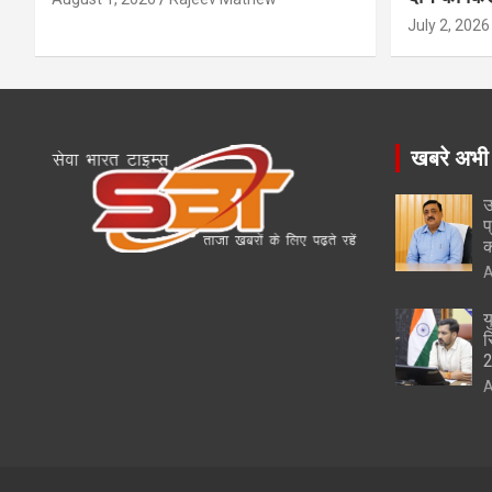
July 2, 2026
खबरे अभी
उ
प
क
A
य
स
A