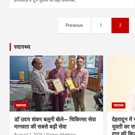
हत्याकांड में दून पुलिस को बड़ी कामयाबी…
Posts
Previous
1
2
pagination
स्वास्थ्य
स्वास्थ्य
स्वास्थ्य
डॉ उदय शंकर बलूनी बोले— चिकित्सा सेवा
देहरादून मे
मानवता की सबसे बड़ी सेवा
युवती का सफ
दान की कि
August 1, 2026
Rajeev Mathew