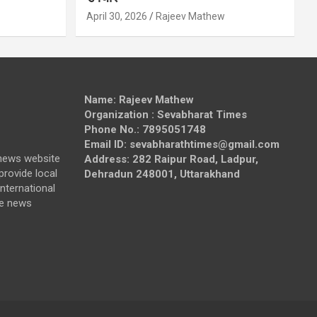
April 30, 2026
Rajeev Mathew
Name: Rajeev Mathew
Organization : Sevabharat Times
Phone No.: 7895051748
Email ID: sevabharathtimes@gmail.com
news website
Address: 282 Raipur Road, Ladpur,
provide local
Dehradun 248001, Uttarakhand
nternational
de news